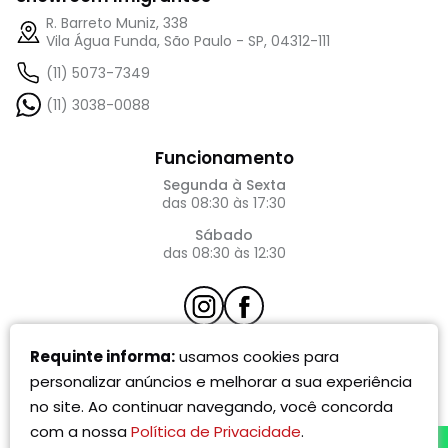
R. Barreto Muniz, 338
Vila Água Funda, São Paulo - SP, 04312-111
(11) 5073-7349
(11) 3038-0088
Funcionamento
Segunda à Sexta
das 08:30 às 17:30
Sábado
das 08:30 às 12:30
atendimento@requinte.com
Requinte informa:
usamos cookies para
personalizar anúncios e melhorar a sua experiência
no site. Ao continuar navegando, você concorda
Requinte 2025
- todos os direitos reservados
com a nossa
Política de Privacidade
.