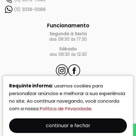
(11) 3038-0088
Funcionamento
Segunda à Sexta
das 08:30 às 17:30
Sábado
das 08:30 às 12:30
atendimento@requinte.com
Requinte informa:
usamos cookies para
personalizar anúncios e melhorar a sua experiência
no site. Ao continuar navegando, você concorda
Requinte 2025
- todos os direitos reservados
com a nossa
Política de Privacidade
.
continuar e fechar