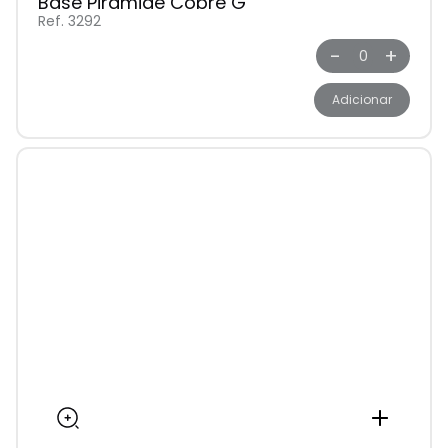
Base Pirâmide Cobre G
Ref. 3292
-
+
Adicionar