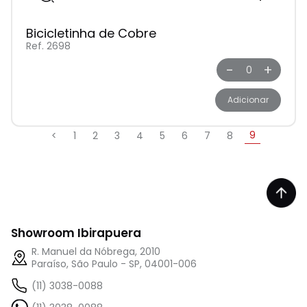
Bicicletinha de Cobre
Ref. 2698
-
+
Adicionar
9
<
1
2
3
4
5
6
7
8
Showroom Ibirapuera
R. Manuel da Nóbrega, 2010
Paraíso, São Paulo - SP, 04001-006
(11) 3038-0088