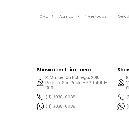
HOME
Acrílico
> Ver todos
Gelad
Showroom Ibirapuera
Sho
R. Manuel da Nóbrega, 2010
R
Paraíso, São Paulo - SP, 04001-
V
006
S
(11) 3038-0088
(
(11) 3038-0088
(